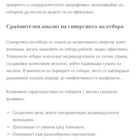
доверието и сътрудничеството процъфтяват, позволявайки на
отборите да постигат целите си по-ефективно.
Сравнителен анализ на синергията на отбора
Синергията на отбора се отнася до колективната енергия, която
възниква, когато членовете на отбора работят заедно ефективно.
Успешните отбори използват индивидуалните си силни страни,
създавайки колективен резултат, който надвишава сумата на
частите. В контекста на борещите се отбори, често се наблюдават
разединени усилия, водещи до неефективност и конфликти.
Ключовите характеристики на отборите с висока синергия
включват:
Споделени цели, които синхронизират индивидуалните
мотивации.
Допълващи се умения сред членовете.
Отвореност към разнообразни перспективи.