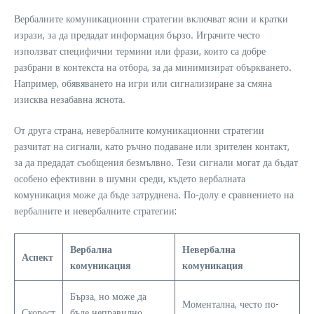
Вербалните комуникационни стратегии включват ясни и кратки
изрази, за да предадат информация бързо. Играчите често
използват специфични термини или фрази, които са добре
разбрани в контекста на отбора, за да минимизират объркването.
Например, обявяването на игри или сигнализиране за смяна
изисква незабавна яснота.
От друга страна, невербалните комуникационни стратегии
разчитат на сигнали, като ръчно подаване или зрителен контакт,
за да предадат съобщения безмълвно. Тези сигнали могат да бъдат
особено ефективни в шумни среди, където вербалната
комуникация може да бъде затруднена. По-долу е сравнението на
вербалните и невербалните стратегии:
Вербална
Невербална
Аспект
комуникация
комуникация
Бърза, но може да
Моментална, често по-
Скорост
бъде неправилно