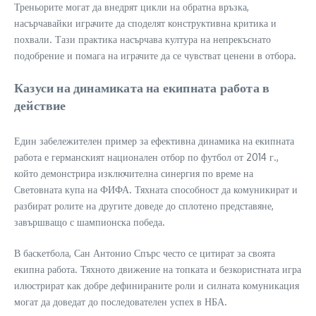
Треньорите могат да внедрят цикли на обратна връзка,
насърчавайки играчите да споделят конструктивна критика и
похвали. Тази практика насърчава култура на непрекъснато
подобрение и помага на играчите да се чувстват ценени в отбора.
Казуси на динамиката на екипната работа в
действие
Един забележителен пример за ефективна динамика на екипната
работа е германският национален отбор по футбол от 2014 г.,
който демонстрира изключителна синергия по време на
Световната купа на ФИФА. Тяхната способност да комуникират и
разбират ролите на другите доведе до сплотено представяне,
завършващо с шампионска победа.
В баскетбола, Сан Антонио Спърс често се цитират за своята
екипна работа. Тяхното движение на топката и безкористната игра
илюстрират как добре дефинираните роли и силната комуникация
могат да доведат до последователен успех в НБА.