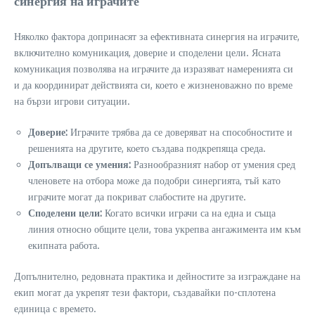
синергия на играчите
Няколко фактора допринасят за ефективната синергия на играчите,
включително комуникация, доверие и споделени цели. Ясната
комуникация позволява на играчите да изразяват намеренията си
и да координират действията си, което е жизненоважно по време
на бързи игрови ситуации.
Доверие:
Играчите трябва да се доверяват на способностите и
решенията на другите, което създава подкрепяща среда.
Допълващи се умения:
Разнообразният набор от умения сред
членовете на отбора може да подобри синергията, тъй като
играчите могат да покриват слабостите на другите.
Споделени цели:
Когато всички играчи са на една и съща
линия относно общите цели, това укрепва ангажимента им към
екипната работа.
Допълнително, редовната практика и дейностите за изграждане на
екип могат да укрепят тези фактори, създавайки по-сплотена
единица с времето.