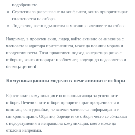
подобрението.
Стратегии за разрешаване на конфликти, които приоритизират
сплотеността на отбора.
Лидерство, което вдъхновява и мотивира членовете на отбора.
Например, в проектен екип, лидер, който активно се ангажира с
членовете и адресира притесненията, може да повиши морала и
продуктивността. Този проактивен подход контрастира рязко с
отборите, които игнорират проблемите, водещи до недоволство и
disengagement.
Комуникационни модели в печелившите отбори
Ефективната комуникация е основополагающа за успешните
отбори. Печелившите отбори приоритизират прозрачността и
яснотата, осигурявайки, че всички членове са информирани и
синхронизирани. Обратно, борещите се отбори често се сблъскват
с недоразумения и неправилна комуникация, което може да
отклони напредъка.