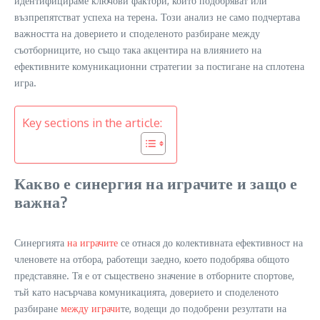
идентифицираме ключови фактори, които подобряват или
възпрепятстват успеха на терена. Този анализ не само подчертава
важността на доверието и споделеното разбиране между
съотборниците, но също така акцентира на влиянието на
ефективните комуникационни стратегии за постигане на сплотена
игра.
Key sections in the article:
Какво е синергия на играчите и защо е
важна?
Синергията
на играчите
се отнася до колективната ефективност на
членовете на отбора, работещи заедно, което подобрява общото
представяне. Тя е от съществено значение в отборните спортове,
тъй като насърчава комуникацията, доверието и споделеното
разбиране
между играчи
те, водещи до подобрени резултати на