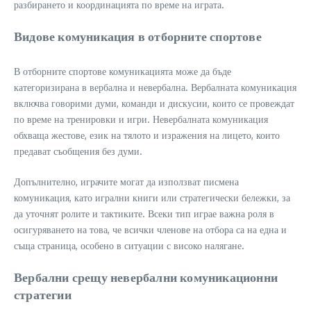
разбирането и координацията по време на играта.
Видове комуникация в отборните спортове
В отборните спортове комуникацията може да бъде
категоризирана в вербална и невербална. Вербалната комуникация
включва говорими думи, команди и дискусии, които се провеждат
по време на тренировки и игри. Невербалната комуникация
обхваща жестове, език на тялото и изражения на лицето, които
предават съобщения без думи.
Допълнително, играчите могат да използват писмена
комуникация, като игрални книги или стратегически бележки, за
да уточнят ролите и тактиките. Всеки тип играе важна роля в
осигуряването на това, че всички членове на отбора са на една и
съща страница, особено в ситуации с високо налягане.
Вербални срещу невербални комуникационни
стратегии