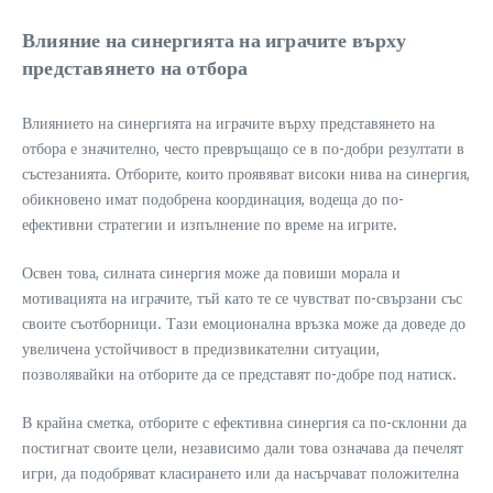
Влияние на синергията на играчите върху
представянето на отбора
Влиянието на синергията на играчите върху представянето на
отбора е значително, често превръщащо се в по-добри резултати в
състезанията. Отборите, които проявяват високи нива на синергия,
обикновено имат подобрена координация, водеща до по-
ефективни стратегии и изпълнение по време на игрите.
Освен това, силната синергия може да повиши морала и
мотивацията на играчите, тъй като те се чувстват по-свързани със
своите съотборници. Тази емоционална връзка може да доведе до
увеличена устойчивост в предизвикателни ситуации,
позволявайки на отборите да се представят по-добре под натиск.
В крайна сметка, отборите с ефективна синергия са по-склонни да
постигнат своите цели, независимо дали това означава да печелят
игри, да подобряват класирането или да насърчават положителна