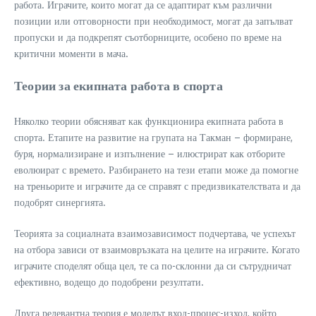
работа. Играчите, които могат да се адаптират към различни
позиции или отговорности при необходимост, могат да запълват
пропуски и да подкрепят съотборниците, особено по време на
критични моменти в мача.
Теории за екипната работа в спорта
Няколко теории обясняват как функционира екипната работа в
спорта. Етапите на развитие на групата на Такман – формиране,
буря, нормализиране и изпълнение – илюстрират как отборите
еволюират с времето. Разбирането на тези етапи може да помогне
на треньорите и играчите да се справят с предизвикателствата и да
подобрят синергията.
Теорията за социалната взаимозависимост подчертава, че успехът
на отбора зависи от взаимовръзката на целите на играчите. Когато
играчите споделят обща цел, те са по-склонни да си сътрудничат
ефективно, водещо до подобрени резултати.
Друга релевантна теория е моделът вход-процес-изход, който