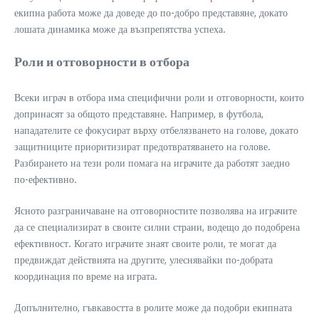
екипна работа може да доведе до по-добро представяне, докато
лошата динамика може да възпрепятства успеха.
Роли и отговорности в отбора
Всеки играч в отбора има специфични роли и отговорности, които
допринасят за общото представяне. Например, в футбола,
нападателите се фокусират върху отбелязването на голове, докато
защитниците приоритизират предотвратяването на голове.
Разбирането на тези роли помага на играчите да работят заедно
по-ефективно.
Ясното разграничаване на отговорностите позволява на играчите
да се специализират в своите силни страни, водещо до подобрена
ефективност. Когато играчите знаят своите роли, те могат да
предвиждат действията на другите, улеснявайки по-добрата
координация по време на играта.
Допълнително, гъвкавостта в ролите може да подобри екипната