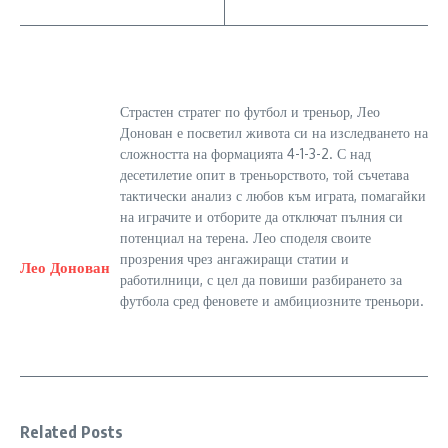
Страстен стратег по футбол и треньор, Лео
Донован е посветил живота си на изследването на
сложността на формацията 4-1-3-2. С над
десетилетие опит в треньорството, той съчетава
тактически анализ с любов към играта, помагайки
на играчите и отборите да отключат пълния си
потенциал на терена. Лео споделя своите
прозрения чрез ангажиращи статии и
Лео Донован
работилници, с цел да повиши разбирането за
футбола сред феновете и амбициозните треньори.
Related Posts