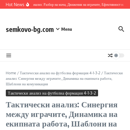
Skip to content
Hot News
Тактически анализ: Разбор на мача, Движения на играчите, Ефективност на форм
semkovo-bg.com
Menu
Home
/
Тактически анализ на футболна формация 4-1-3-2
/
Тактически
анализ: Синергия между играчите, Динамика на екипната работа,
Шаблони на комуникация
Тактически анализ на футболна формация 4-1-3-2
Тактически анализ: Синергия
между играчите, Динамика на
екипната работа, Шаблони на