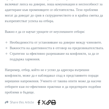
включват липса на доверие, лоша комуникация и неспособност за
адаптиране към променящите се обстоятелства. Тези проблеми
могат да доведат до срив в сътрудничеството и в крайна сметка да
възпрепятстват успеха на отбора.
Важно е да се научат уроците от неуспешните отбори:
Необходимостта от установяване на доверие между членовете.
Важността на адаптивността в отговор на предизвикателствата.
Стратегии за ефективно разрешаване на конфликти, за да се
поддържа хармония.
Например, отбор, който не е успял да адресира вътрешни
конфликти, може да е наблюдавал спад в представянето поради
нерешени напрежения. Ученето от такива опити може да насочи
отборите към по-ефективни практики и да предотврати подобни
проблеми в бъдеще.
Share this Article