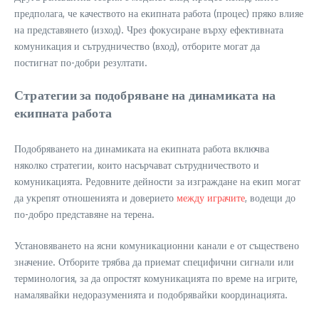
предполага, че качеството на екипната работа (процес) пряко влияе
на представянето (изход). Чрез фокусиране върху ефективната
комуникация и сътрудничество (вход), отборите могат да
постигнат по-добри резултати.
Стратегии за подобряване на динамиката на
екипната работа
Подобряването на динамиката на екипната работа включва
няколко стратегии, които насърчават сътрудничеството и
комуникацията. Редовните дейности за изграждане на екип могат
да укрепят отношенията и доверието
между играчите
, водещи до
по-добро представяне на терена.
Установяването на ясни комуникационни канали е от съществено
значение. Отборите трябва да приемат специфични сигнали или
терминология, за да опростят комуникацията по време на игрите,
намалявайки недоразуменията и подобрявайки координацията.