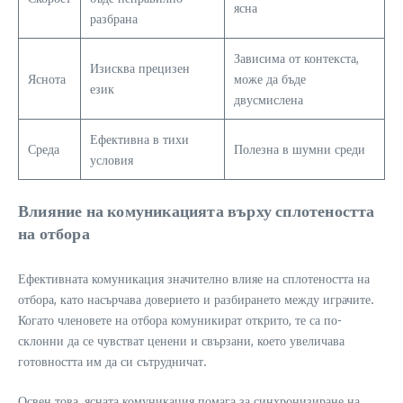
ясна
разбрана
Зависима от контекста,
Изисква прецизен
Яснота
може да бъде
език
двусмислена
Ефективна в тихи
Среда
Полезна в шумни среди
условия
Влияние на комуникацията върху сплотеността
на отбора
Ефективната комуникация значително влияе на сплотеността на
отбора, като насърчава доверието и разбирането между играчите.
Когато членовете на отбора комуникират открито, те са по-
склонни да се чувстват ценени и свързани, което увеличава
готовността им да си сътрудничат.
Освен това, ясната комуникация помага за синхронизиране на