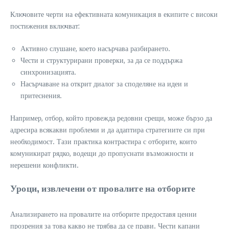
Ключовите черти на ефективната комуникация в екипите с високи
постижения включват:
Активно слушане, което насърчава разбирането.
Чести и структурирани проверки, за да се поддържа
синхронизацията.
Насърчаване на открит диалог за споделяне на идеи и
притеснения.
Например, отбор, който провежда редовни срещи, може бързо да
адресира всякакви проблеми и да адаптира стратегиите си при
необходимост. Тази практика контрастира с отборите, които
комуникират рядко, водещи до пропуснати възможности и
нерешени конфликти.
Уроци, извлечени от провалите на отборите
Анализирането на провалите на отборите предоставя ценни
прозрения за това какво не трябва да се прави. Чести капани