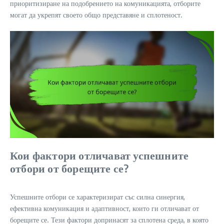
приоритизиране на подобрението на комуникацията, отборите
могат да укрепят своето общо представяне и сплотеност.
Кои фактори отличават успешните
отбори от борещите се?
Успешните отбори се характеризират със силна синергия,
ефективна комуникация и адаптивност, които ги отличават от
борещите се. Тези фактори допринасят за сплотена среда, в която