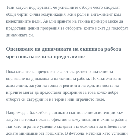
Тези казуси подчертават, че успешните отбори често споделят
общи черти: силна комуникация, ясни роли и ангажимент към
колективните цели. Анализирането на такива примери може да
предостави ценни прозрения за отборите, които искат да подобрят
динамиката си.
Оценяване на динамиката на екипната работа
чрез показатели за представяне
Показателите за представяне са от съществено значение за
оценяване на динамиката на екипната работа. Показатели като
асистенции, загуби на топка и рейтинги на ефективността на
играчите могат да предоставят прозрения за това колко добре
отборът си сътрудничи на терена или игралното поле.
Например, в баскетбола, високото съотношение асистенции към
загуби на топка показва ефективна комуникация и екипна работа,
тъй като играчите успешно създават възможности за отбелязване,
докато минимизират грешките. В футбола, метрики като успешни