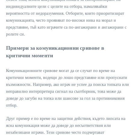
индивидуалните цели с целите на отбора, намалявайки
вероятността от недоразумения. Отборите, които приоритизират
комуникацията, често проявяват по-високи нива на морал и
представяне, тъй като играчите са по-ангажирани и ангажирани с
ролите си.
Примери за комуникационни сривове в
критични моменти
Комуникационните сривове могат да се случат по време на
критични моменти, водещи до лошо представяне или пропуснати
възможности. Например, ако играч не успее да поиска топката или
неправилно интерпретира сигнал на съотборник, това може да
доведе до загуби на топка или шансове за гол за противниковия
отбор.
Друг пример е по време на защитни действия, където липсата на
ясна комуникация може да доведе до несъответствия или
незабелязани играчи. Тези сривове често подчертават