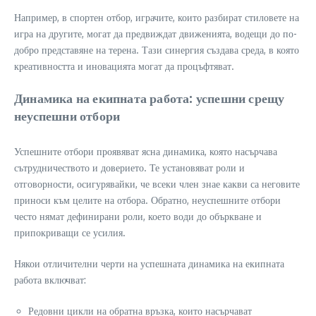
Например, в спортен отбор, играчите, които разбират стиловете на
игра на другите, могат да предвиждат движенията, водещи до по-
добро представяне на терена. Тази синергия създава среда, в която
креативността и иновацията могат да процъфтяват.
Динамика на екипната работа: успешни срещу
неуспешни отбори
Успешните отбори проявяват ясна динамика, която насърчава
сътрудничеството и доверието. Те установяват роли и
отговорности, осигурявайки, че всеки член знае какви са неговите
приноси към целите на отбора. Обратно, неуспешните отбори
често нямат дефинирани роли, което води до объркване и
припокриващи се усилия.
Някои отличителни черти на успешната динамика на екипната
работа включват:
Редовни цикли на обратна връзка, които насърчават