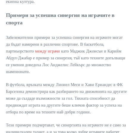
екипна култура.
Примери за успешна синергия на играчите в
спорта
Забележителни примери за успешна синергия на играчите могат
да бъдат намерени в различни спортове. В баскетбола,
партньорството
между играчи
като Маджик Джонсън и Карийм
Абдул-Джабар е пример за синергия, тъй като техните допълващи
се умения доведоха Лос Анджелис Лейкърс до множество
шампионати.
В футбола, връзката между Лионел Меси и Хави Ернандес в ФК
Барселона демонстрира как разбирането на движенията на другите
може да създаде възможности за гол. Тяхната способност да
предвиждат играта на другите беше ключов фактор за успеха на
отбора по време на техните най-добри години.
Тези примери подчертават, че синергията на играчите не е само за
индивидуален талант, а и за това колко добре играчите работят